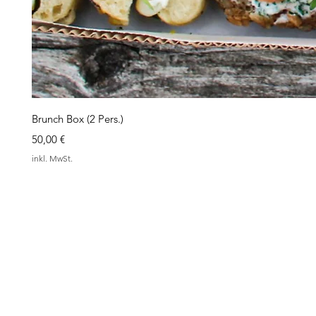
Brunch Box (2 Pers.)
Preis
50,00 €
inkl. MwSt.