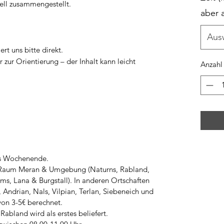
ell zusammengestellt.
aber a
Aus
rt uns bitte direkt.
 zur Orientierung – der Inhalt kann leicht
Anzahl
des Wochenende.
im Raum Meran & Umgebung (Naturns, Rabland,
ms, Lana & Burgstall). In anderen Ortschaften
 Andrian, Nals, Vilpian, Terlan, Siebeneich und
von 3-5€ berechnet.
Rabland wird als erstes beliefert.