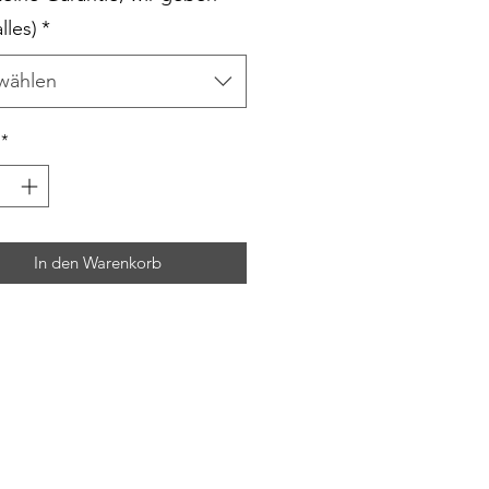
lles)
*
wählen
*
In den Warenkorb