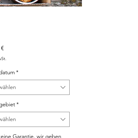
Preis
 €
wSt.
rdatum
*
wählen
rgebiet
*
wählen
(keine Garantie, wir geben