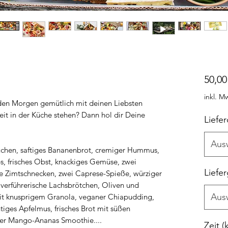
50,00
inkl. M
den Morgen gemütlich mit deinen Liebsten
eit in der Küche stehen? Dann hol dir Deine
Liefe
Aus
chen, saftiges Bananenbrot, cremiger Hummus,
s, frisches Obst, knackiges Gemüse, zwei
Liefe
he Zimtschnecken, zwei Caprese-Spieße, würziger
 verführerische Lachsbrötchen, Oliven und
Aus
it knusprigem Granola, veganer Chiapudding,
tiges Apfelmus, frisches Brot mit süßen
nder Mango-Ananas Smoothie....
Zeit 